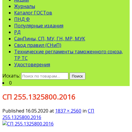
Журналы
Каталог ГОСТов
ПНД Ф
Популярные издания
РД
СанПины, СП, МУ, ГН, МР, МУК
Свод правил (СНиП)
Технические регламенты таможенного союза,
ТР ТС
Удостоверения
Искать:
Поиск
0
СП 255.1325800.2016
Published
16.05.2020
at
1837 × 2560
in
СП
255.1325800.2016