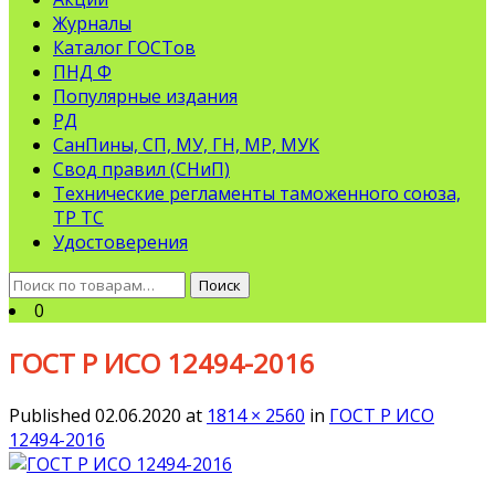
Журналы
Каталог ГОСТов
ПНД Ф
Популярные издания
РД
СанПины, СП, МУ, ГН, МР, МУК
Свод правил (СНиП)
Технические регламенты таможенного союза,
ТР ТС
Удостоверения
Искать:
Поиск
0
ГОСТ Р ИСО 12494-2016
Published
02.06.2020
at
1814 × 2560
in
ГОСТ Р ИСО
12494-2016