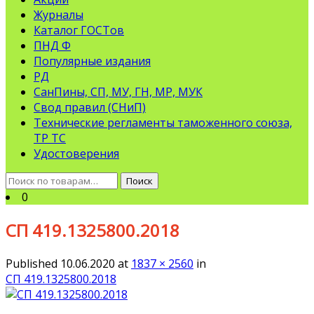
Журналы
Каталог ГОСТов
ПНД Ф
Популярные издания
РД
СанПины, СП, МУ, ГН, МР, МУК
Свод правил (СНиП)
Технические регламенты таможенного союза,
ТР ТС
Удостоверения
Искать:
Поиск
0
СП 419.1325800.2018
Published
10.06.2020
at
1837 × 2560
in
СП 419.1325800.2018