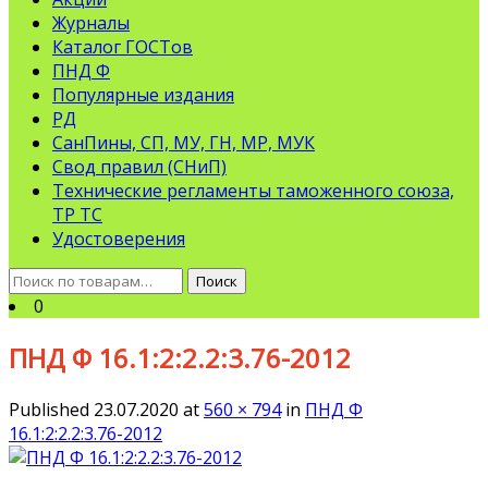
Журналы
Каталог ГОСТов
ПНД Ф
Популярные издания
РД
СанПины, СП, МУ, ГН, МР, МУК
Свод правил (СНиП)
Технические регламенты таможенного союза,
ТР ТС
Удостоверения
Искать:
Поиск
0
ПНД Ф 16.1:2:2.2:3.76-2012
Published
23.07.2020
at
560 × 794
in
ПНД Ф
16.1:2:2.2:3.76-2012