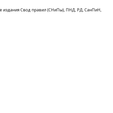
 издания Свод правил (СНиПы), ПНД, РД, СанПиН,