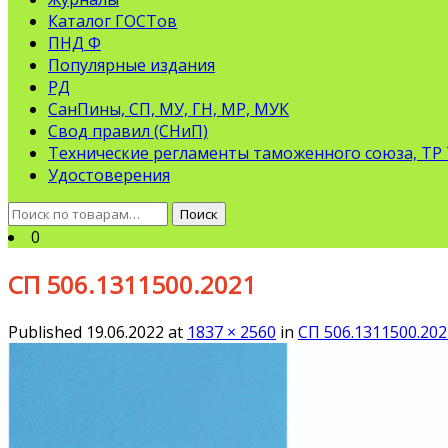
Каталог ГОСТов
ПНД Ф
Популярные издания
РД
СанПины, СП, МУ, ГН, МР, МУК
Свод правил (СНиП)
Технические регламенты таможенного союза, ТР
Удостоверения
Искать:
Поиск
0
СП 506.1311500.2021
Published
19.06.2022
at
1837 × 2560
in
СП 506.1311500.202