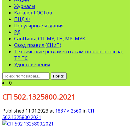
Журналы
Каталог ГОСТов
ПНД Ф
Популярные издания
РД
СанПины, СП, МУ, ГН, МР, МУК
Свод правил (СНиП)
Технические регламенты таможенного союза,
ТР ТС
Удостоверения
Искать:
Поиск
0
СП 502.1325800.2021
Published
11.01.2023
at
1837 × 2560
in
СП
502.1325800.2021