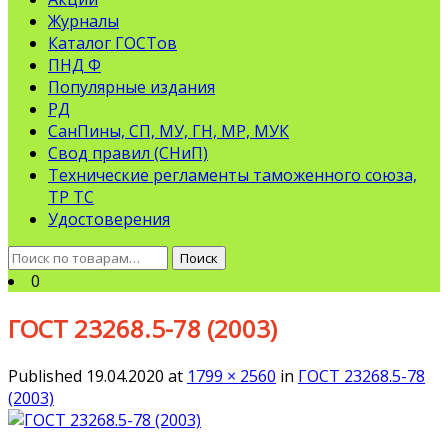
Журналы
Каталог ГОСТов
ПНД Ф
Популярные издания
РД
СанПины, СП, МУ, ГН, МР, МУК
Свод правил (СНиП)
Технические регламенты таможенного союза,
ТР ТС
Удостоверения
Искать:
Поиск
0
ГОСТ 23268.5-78 (2003)
Published
19.04.2020
at
1799 × 2560
in
ГОСТ 23268.5-78
(2003)