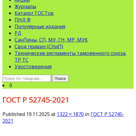
Журналы
Каталог ГОСТов
ПНД Ф
Популярные издания
РД
СанПины, СП, МУ, ГН, МР, МУК
Свод правил (СНиП)
Технические регламенты таможенного союза,
ТР ТС
Удостоверения
Искать:
Поиск
0
ГОСТ Р 52745-2021
Published
19.11.2025
at
1322 × 1870
in
ГОСТ Р 52745-
2021