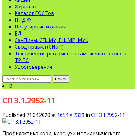
Журналы
Каталог ГОСТов
ПНД Ф
Популярные издания
РД
СанПины, СП, МУ, ГН, МР, МУК
Свод правил (СНиП)
Технические регламенты таможенного союза,
ТР ТС
Удостоверения
Искать:
Поиск
0
СП 3.1.2952-11
Published
21.04.2020
at
1654 × 2339
in
СП 3.1.2952-11
Профилактика кори, краснухи и эпидемического