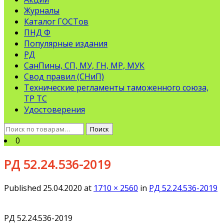
Журналы
Каталог ГОСТов
ПНД Ф
Популярные издания
РД
СанПины, СП, МУ, ГН, МР, МУК
Свод правил (СНиП)
Технические регламенты таможенного союза,
ТР ТС
Удостоверения
Искать:
Поиск
0
РД 52.24.536-2019
Published
25.04.2020
at
1710 × 2560
in
РД 52.24.536-2019
РД 52.24.536-2019