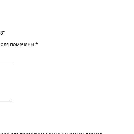
8”
поля помечены
*