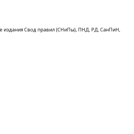
 издания Свод правил (СНиПы), ПНД, РД, СанПиН,