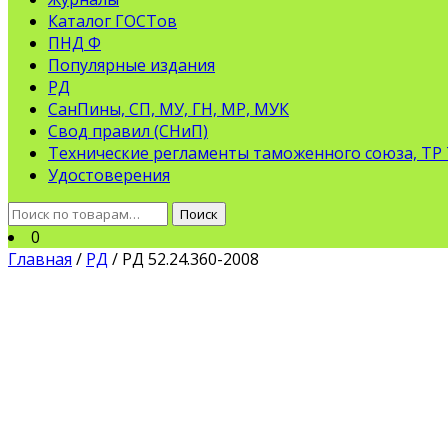
Каталог ГОСТов
ПНД Ф
Популярные издания
РД
СанПины, СП, МУ, ГН, МР, МУК
Свод правил (СНиП)
Технические регламенты таможенного союза, ТР
Удостоверения
Искать:
Поиск
0
Главная
/
РД
/ РД 52.24.360-2008