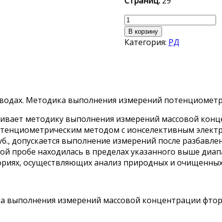
Страниц:
29
Количество
товара
В корзину
РД
Категория:
РД
52.24.360-
2008
в водах. Методика выполнения измерений потенциоме
ивает методику выполнения измерений массовой кон
. потенциометрическим методом с ионселективным элект
., допускается выполнение измерений после разбавле
ой пробе находилась в пределах указанного выше диа
ориях, осуществляющих анализ природных и очищенных
дика выполнения измерений массовой концентрации фто