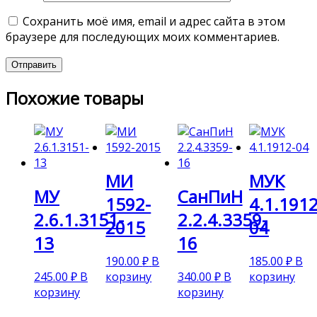
Сохранить моё имя, email и адрес сайта в этом
браузере для последующих моих комментариев.
Похожие товары
МИ
МУК
МУ
СанПиН
1592-
4.1.1912
2.6.1.3151-
2.2.4.3359-
2015
04
13
16
190.00
₽
В
185.00
₽
В
245.00
₽
В
корзину
340.00
₽
В
корзину
корзину
корзину