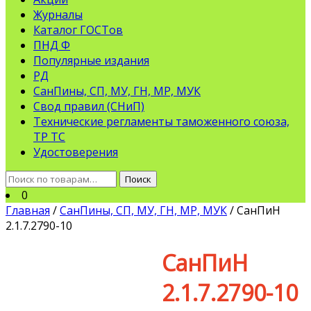
Журналы
Каталог ГОСТов
ПНД Ф
Популярные издания
РД
СанПины, СП, МУ, ГН, МР, МУК
Свод правил (СНиП)
Технические регламенты таможенного союза,
ТР ТС
Удостоверения
Искать:
Поиск
0
Главная
/
СанПины, СП, МУ, ГН, МР, МУК
/ СанПиН
2.1.7.2790-10
СанПиН
2.1.7.2790-10