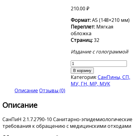
210.00
₽
Формат:
А5 (148×210 мм)
Переплет:
Мягкая
обложка
Страниц:
32
Издание с голограммой
Количество
товара
В корзину
СанПиН
Категория:
СанПины, СП,
2.1.7.2790-
МУ, ГН, МР, МУК
10
Описание
Отзывы (0)
Описание
СанПиН 2.1.7.2790-10 Санитарно-эпидемиологические
требования к обращению с медицинскими отходами