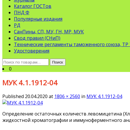
Каталог ГОСТов
ПНД Ф
Популярные издания
РД
СанПины, СП, МУ, ГН, МР, МУК
Свод правил (СНиП)
Технические регламенты таможенного союза, ТР
Удостоверения
Искать:
Поиск
0
МУК 4.1.1912-04
Published
20.04.2020
at
1806 × 2560
in
МУК 4.1.1912-04
Определение остаточных количеств левомицетина (Х
жидкостной хроматографии и иммуноферментного ан