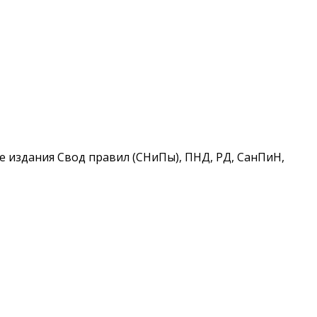
 издания Свод правил (СНиПы), ПНД, РД, СанПиН,