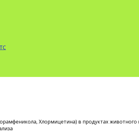
 ТС
лорамфеникола, Хлормицетина) в продуктах животног
ализа