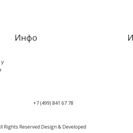
Инфо
И
 У
я
+7 (499) 841 67 78
 Rights Reserved
Design & Developed