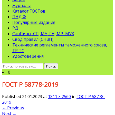
Журналы
Каталог ГОСТов
ПНД Ф
Популярные издания
РД
СанПины, СП, МУ, ГН, МР, МУК
Свод правил (СНиП)
Технические регламенты таможенного союза,
ТР ТС
Удостоверения
Искать:
Поиск
0
ГОСТ Р 58778-2019
Published
21.01.2023
at
1811 × 2560
in
ГОСТ Р 58778-
2019
←
Previous
Next
→