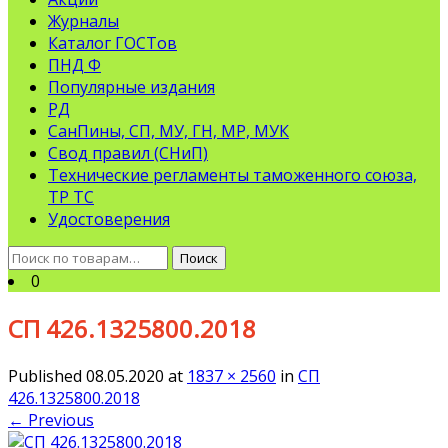
Журналы
Каталог ГОСТов
ПНД Ф
Популярные издания
РД
СанПины, СП, МУ, ГН, МР, МУК
Свод правил (СНиП)
Технические регламенты таможенного союза,
ТР ТС
Удостоверения
Искать:
Поиск
0
СП 426.1325800.2018
Published
08.05.2020
at
1837 × 2560
in
СП
426.1325800.2018
←
Previous