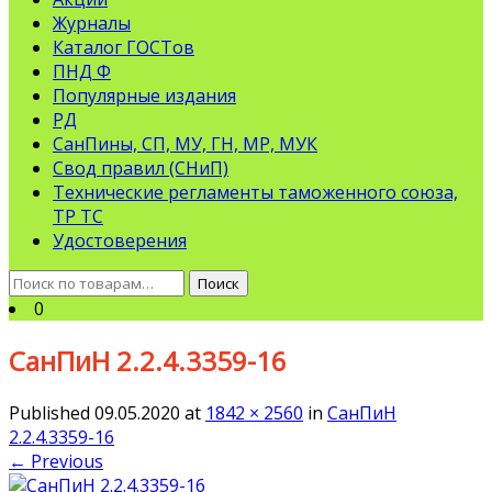
Журналы
Каталог ГОСТов
ПНД Ф
Популярные издания
РД
СанПины, СП, МУ, ГН, МР, МУК
Свод правил (СНиП)
Технические регламенты таможенного союза,
ТР ТС
Удостоверения
Искать:
Поиск
0
СанПиН 2.2.4.3359-16
Published
09.05.2020
at
1842 × 2560
in
СанПиН
2.2.4.3359-16
←
Previous