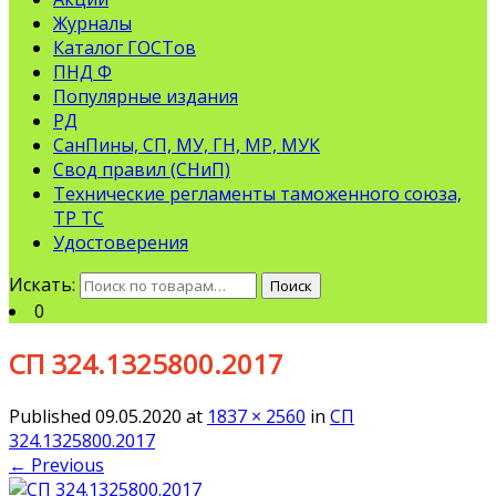
Журналы
Каталог ГОСТов
ПНД Ф
Популярные издания
РД
СанПины, СП, МУ, ГН, МР, МУК
Свод правил (СНиП)
Технические регламенты таможенного союза,
ТР ТС
Удостоверения
Искать:
Поиск
0
СП 324.1325800.2017
Published
09.05.2020
at
1837 × 2560
in
СП
324.1325800.2017
←
Previous