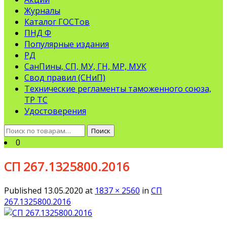
Журналы
Каталог ГОСТов
ПНД Ф
Популярные издания
РД
СанПины, СП, МУ, ГН, МР, МУК
Свод правил (СНиП)
Технические регламенты таможенного союза,
ТР ТС
Удостоверения
Искать:
Поиск
0
СП 267.1325800.2016
Published
13.05.2020
at
1837 × 2560
in
СП
267.1325800.2016