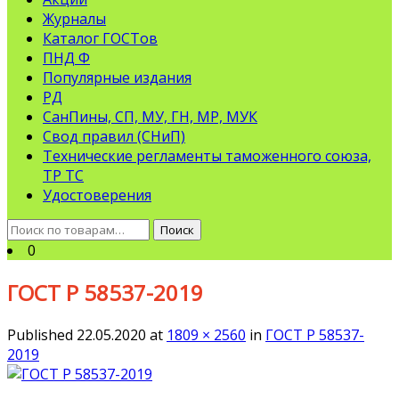
Журналы
Каталог ГОСТов
ПНД Ф
Популярные издания
РД
СанПины, СП, МУ, ГН, МР, МУК
Свод правил (СНиП)
Технические регламенты таможенного союза,
ТР ТС
Удостоверения
Искать:
Поиск
0
ГОСТ Р 58537-2019
Published
22.05.2020
at
1809 × 2560
in
ГОСТ Р 58537-
2019