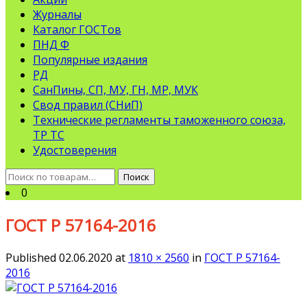
Журналы
Каталог ГОСТов
ПНД Ф
Популярные издания
РД
СанПины, СП, МУ, ГН, МР, МУК
Свод правил (СНиП)
Технические регламенты таможенного союза,
ТР ТС
Удостоверения
Искать:
Поиск
0
ГОСТ Р 57164-2016
Published
02.06.2020
at
1810 × 2560
in
ГОСТ Р 57164-
2016