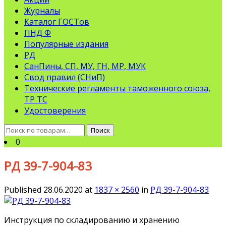
Журналы
Каталог ГОСТов
ПНД Ф
Популярные издания
РД
СанПины, СП, МУ, ГН, МР, МУК
Свод правил (СНиП)
Технические регламенты таможенного союза,
ТР ТС
Удостоверения
Искать:
Поиск
0
РД 39-7-904-83
Published
28.06.2020
at
1837 × 2560
in
РД 39-7-904-83
Инструкция по складированию и хранению