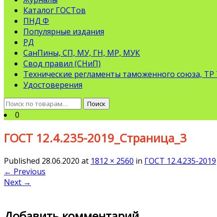
Каталог ГОСТов
ПНД Ф
Популярные издания
РД
СанПины, СП, МУ, ГН, МР, МУК
Свод правил (СНиП)
Технические регламенты таможенного союза, ТР
Удостоверения
Искать:
Поиск
0
ГОСТ 12.4.235-2019_Страница_3
Published
28.06.2020
at
1812 × 2560
in
ГОСТ 12.4.235-2019
←
Previous
Next
→
Добавить комментарий