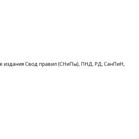
 издания Свод правил (СНиПы), ПНД, РД, СанПиН,