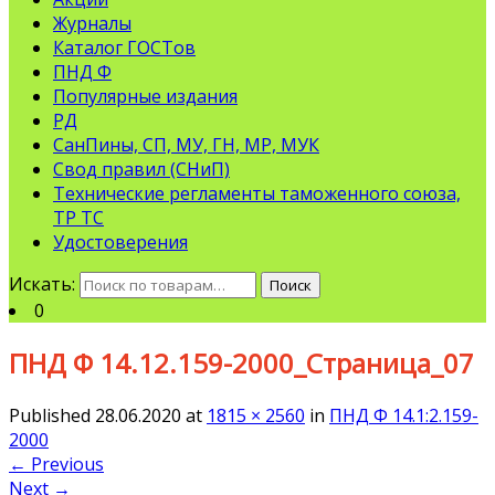
Журналы
Каталог ГОСТов
ПНД Ф
Популярные издания
РД
СанПины, СП, МУ, ГН, МР, МУК
Свод правил (СНиП)
Технические регламенты таможенного союза,
ТР ТС
Удостоверения
Искать:
Поиск
0
ПНД Ф 14.12.159-2000_Страница_07
Published
28.06.2020
at
1815 × 2560
in
ПНД Ф 14.1:2.159-
2000
←
Previous
Next
→