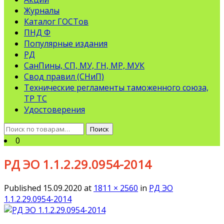
Журналы
Каталог ГОСТов
ПНД Ф
Популярные издания
РД
СанПины, СП, МУ, ГН, МР, МУК
Свод правил (СНиП)
Технические регламенты таможенного союза,
ТР ТС
Удостоверения
Искать:
Поиск
0
РД ЭО 1.1.2.29.0954-2014
Published
15.09.2020
at
1811 × 2560
in
РД ЭО
1.1.2.29.0954-2014