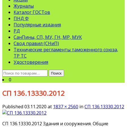
Журналы
Каталог ГОСТов
ПНД Ф
Популярные издания
РД
СанПины, СП, МУ, ГН, МР, МУК
Свод правил (СНиП)
Технические регламенты таможенного союза,
ТР ТС
Удостоверения
Искать:
Поиск
0
СП 136.13330.2012
Published
03.11.2020
at
1837 × 2560
in
СП 136.13330.2012
СП 136.13330.2012 Здания и сооружения. Общие