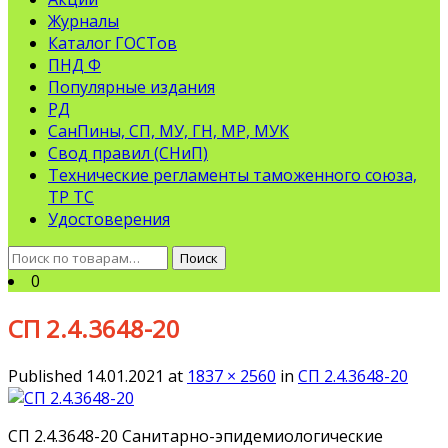
Журналы
Каталог ГОСТов
ПНД Ф
Популярные издания
РД
СанПины, СП, МУ, ГН, МР, МУК
Свод правил (СНиП)
Технические регламенты таможенного союза,
ТР ТС
Удостоверения
Искать:
Поиск
0
СП 2.4.3648-20
Published
14.01.2021
at
1837 × 2560
in
СП 2.4.3648-20
СП 2.4.3648-20 Санитарно-эпидемиологические