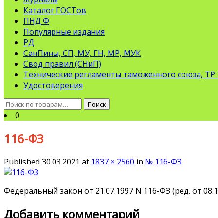
Каталог ГОСТов
ПНД Ф
Популярные издания
РД
СанПины, СП, МУ, ГН, МР, МУК
Свод правил (СНиП)
Технические регламенты таможенного союза, ТР
Удостоверения
Искать:
Поиск
0
116-ФЗ
Published
30.03.2021
at
1837 × 2560
in
№ 116-ФЗ
Федеральный закон от 21.07.1997 N 116-ФЗ (ред. от 0
Добавить комментарий