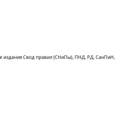
 издания Свод правил (СНиПы), ПНД, РД, СанПиН,