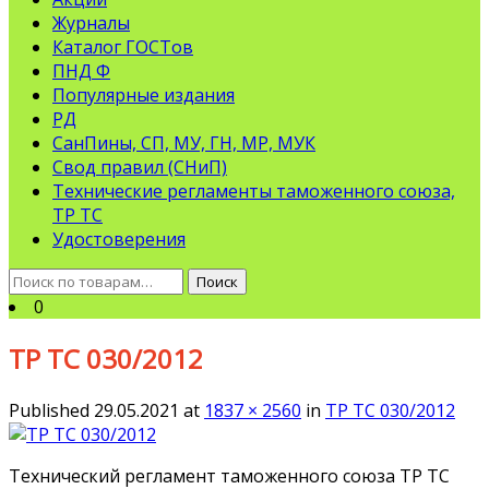
Журналы
Каталог ГОСТов
ПНД Ф
Популярные издания
РД
СанПины, СП, МУ, ГН, МР, МУК
Свод правил (СНиП)
Технические регламенты таможенного союза,
ТР ТС
Удостоверения
Искать:
Поиск
0
ТР ТС 030/2012
Published
29.05.2021
at
1837 × 2560
in
ТР ТС 030/2012
Технический регламент таможенного союза ТР ТС