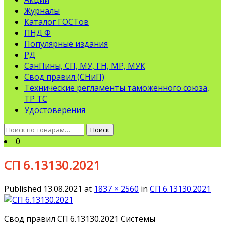
Журналы
Каталог ГОСТов
ПНД Ф
Популярные издания
РД
СанПины, СП, МУ, ГН, МР, МУК
Свод правил (СНиП)
Технические регламенты таможенного союза,
ТР ТС
Удостоверения
Искать:
Поиск
0
СП 6.13130.2021
Published
13.08.2021
at
1837 × 2560
in
СП 6.13130.2021
Свод правил СП 6.13130.2021 Системы