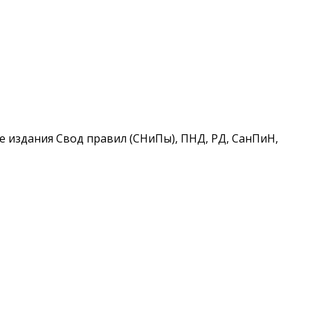
 издания Свод правил (СНиПы), ПНД, РД, СанПиН,