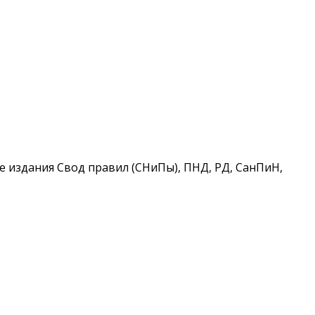
 издания Свод правил (СНиПы), ПНД, РД, СанПиН,