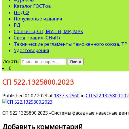
Каталог ГОСТов
ПНД Ф
Популярные издания
РД
СанПины, СП, МУ, ГН, МР, МУК
Свод правил (СНиП)
Технические регламенты таможенного союза, ТР
Удостоверения
Искать:
Поиск
0
СП 522.1325800.2023
Published
01.07.2023
at
1837 × 2560
in
СП 522.1325800.202
СП 522.1325800.2023 «Системы фасадные навесные вен
Добавить комментарий