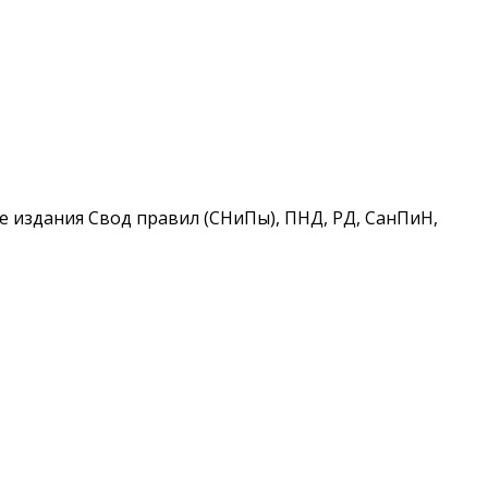
 издания Свод правил (СНиПы), ПНД, РД, СанПиН,