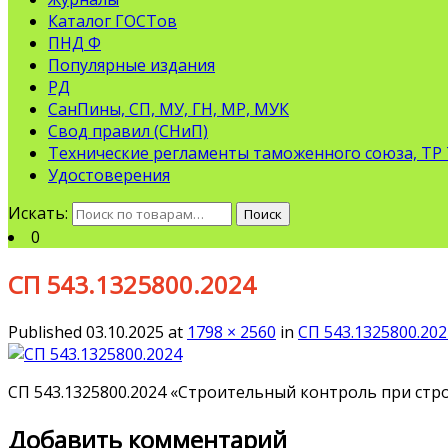
Каталог ГОСТов
ПНД Ф
Популярные издания
РД
СанПины, СП, МУ, ГН, МР, МУК
Свод правил (СНиП)
Технические регламенты таможенного союза, ТР
Удостоверения
Искать:
Поиск
0
СП 543.1325800.2024
Published
03.10.2025
at
1798 × 2560
in
СП 543.1325800.202
СП 543.1325800.2024 «Строительный контроль при стр
Добавить комментарий