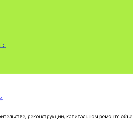
 ТС
4
оительстве, реконструкции, капитальном ремонте объ