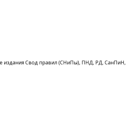
 издания Свод правил (СНиПы), ПНД, РД, СанПиН,