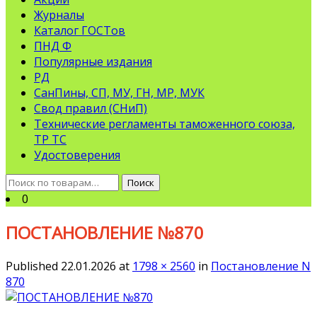
Журналы
Каталог ГОСТов
ПНД Ф
Популярные издания
РД
СанПины, СП, МУ, ГН, МР, МУК
Свод правил (СНиП)
Технические регламенты таможенного союза,
ТР ТС
Удостоверения
Искать:
Поиск
0
ПОСТАНОВЛЕНИЕ №870
Published
22.01.2026
at
1798 × 2560
in
Постановление N
870