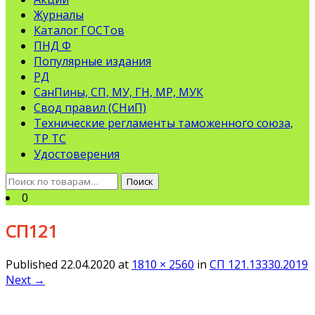
Журналы
Каталог ГОСТов
ПНД Ф
Популярные издания
РД
СанПины, СП, МУ, ГН, МР, МУК
Свод правил (СНиП)
Технические регламенты таможенного союза,
ТР ТС
Удостоверения
Искать:
Поиск
0
СП121
Published
22.04.2020
at
1810 × 2560
in
СП 121.13330.2019
Next
→