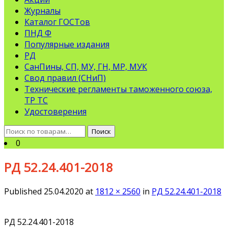
Журналы
Каталог ГОСТов
ПНД Ф
Популярные издания
РД
СанПины, СП, МУ, ГН, МР, МУК
Свод правил (СНиП)
Технические регламенты таможенного союза,
ТР ТС
Удостоверения
Искать:
Поиск
0
РД 52.24.401-2018
Published
25.04.2020
at
1812 × 2560
in
РД 52.24.401-2018
РД 52.24.401-2018