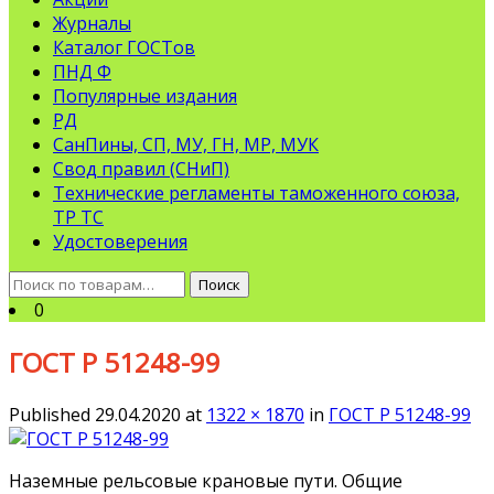
Журналы
Каталог ГОСТов
ПНД Ф
Популярные издания
РД
СанПины, СП, МУ, ГН, МР, МУК
Свод правил (СНиП)
Технические регламенты таможенного союза,
ТР ТС
Удостоверения
Искать:
Поиск
0
ГОСТ Р 51248-99
Published
29.04.2020
at
1322 × 1870
in
ГОСТ Р 51248-99
Наземные рельсовые крановые пути. Общие