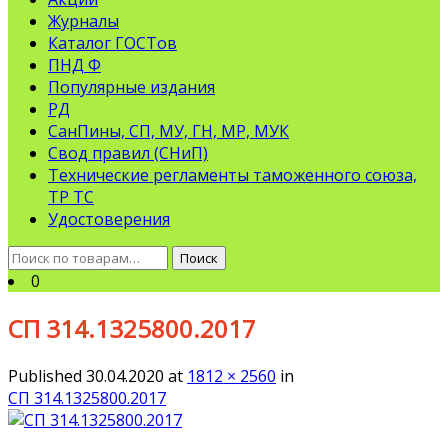
Журналы
Каталог ГОСТов
ПНД Ф
Популярные издания
РД
СанПины, СП, МУ, ГН, МР, МУК
Свод правил (СНиП)
Технические регламенты таможенного союза,
ТР ТС
Удостоверения
Искать:
Поиск
0
СП 314.1325800.2017
Published
30.04.2020
at
1812 × 2560
in
СП 314.1325800.2017