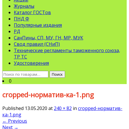
Журналы
Каталог ГОСТов
ПНД Ф
Популярные издания
РД
СанПины, СП, МУ, ГН, МР, МУК
Свод правил (СНиП)
Технические регламенты таможенного союза,
ТР ТС
Удостоверения
Искать:
Поиск
0
cropped-норматив-ка-1.png
Published
13.05.2020
at
240 × 82
in
cropped-норматив-
ка-1.png
←
Previous
Next
→