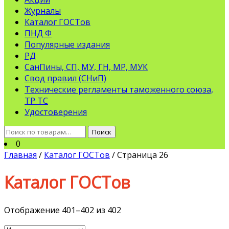
Журналы
Каталог ГОСТов
ПНД Ф
Популярные издания
РД
СанПины, СП, МУ, ГН, МР, МУК
Свод правил (СНиП)
Технические регламенты таможенного союза,
ТР ТС
Удостоверения
Искать:
Поиск
0
Главная
/
Каталог ГОСТов
/ Страница 26
Каталог ГОСТов
Отображение 401–402 из 402