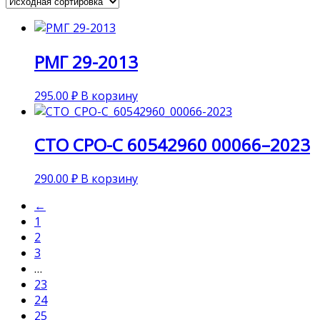
РМГ 29-2013
295.00
₽
В корзину
СТО СРО-С 60542960 00066–2023
290.00
₽
В корзину
←
1
2
3
…
23
24
25