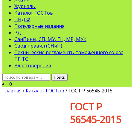
Журналы
Каталог ГОСТов
ПНД Ф
Популярные издания
РД
СанПины, СП, МУ, ГН, МР, МУК
Свод правил (СНиП)
Технические регламенты таможенного союза,
ТР ТС
Удостоверения
Искать:
Поиск
0
Главная
/
Каталог ГОСТов
/ ГОСТ Р 56545-2015
ГОСТ Р
56545-2015