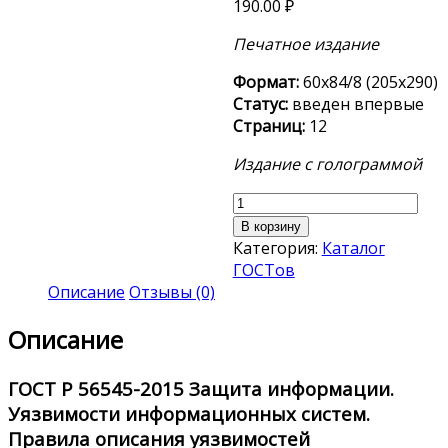
190.00
₽
Печатное издание
Формат:
60х84/8 (205х290)
Статус:
введен впервые
Страниц:
12
Издание с голограммой
Количество
товара
В корзину
ГОСТ
Категория:
Каталог
Р
ГОСТов
56545-
Описание
Отзывы (0)
2015
Описание
ГОСТ Р 56545-2015
Защита информации.
Уязвимости информационных систем.
Правила описания уязвимостей