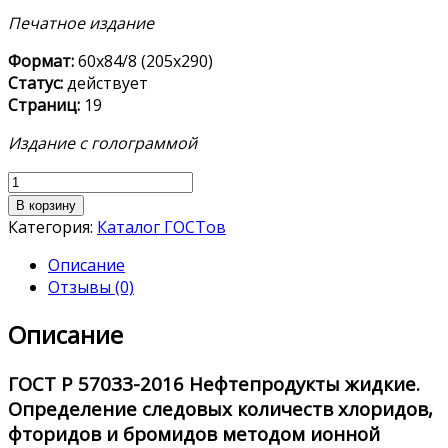
Печатное издание
Формат:
60х84/8 (205х290)
Статус:
действует
Страниц:
19
Издание с голограммой
Количество
товара
В корзину
ГОСТ Р
Категория:
Каталог ГОСТов
57033-
Описание
2016
Отзывы (0)
Описание
ГОСТ
Р 570
33-2016
Нефтепродукты жидкие.
Определение следовых количеств хлоридов,
фторидов и бромидов методом ионной