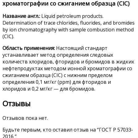
хроматографии со сжиганием образца (CIC)
Название англ.:
Liquid petroleum products.
Determination of trace chlorides, fluorides, and bromides
by ion chromatography with sample combustion method
(CIC).
Область применения:
Настоящий стандарт
устанавливает метод определения следовых
количеств хлоридов, фторидов и бромидов в жидких
нефтепродуктах методом ионной хроматографии со
сжиганием образца (CIC) с нижним пределом
определения 0,1 мг/кг (ppm) для фторидов и
хлоридов и 0,2 мг/кг — для бромидов.
Отзывы
Отзывов пока нет.
Будьте первым, кто оставил отзыв на “ГОСТ Р 57033-
2016 ”