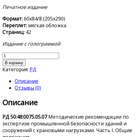
Печатное издание
Формат:
60х84/8 (205х290)
Переплет:
мягкая обложка
Страниц:
42
Издание с голограммой
Количество
товара
В корзину
РД 50:48:0075.05.07
Категория:
РД
Описание
Отзывы (0)
Описание
РД
50
:
48
:
0075.05.07
Методические рекомендации по
экспертизе промышленной безопасности зданий и
сооружений с крановыми нагрузками. Часть I. Общие
положения.