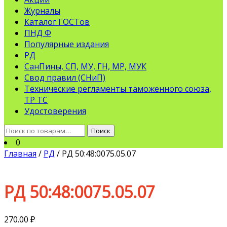
Журналы
Каталог ГОСТов
ПНД Ф
Популярные издания
РД
СанПины, СП, МУ, ГН, МР, МУК
Свод правил (СНиП)
Технические регламенты таможенного союза,
ТР ТС
Удостоверения
Искать:
Поиск
0
Главная
/
РД
/ РД 50:48:0075.05.07
РД 50:48:0075.05.07
270.00
₽