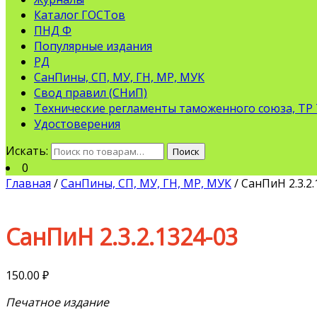
Каталог ГОСТов
ПНД Ф
Популярные издания
РД
СанПины, СП, МУ, ГН, МР, МУК
Свод правил (СНиП)
Технические регламенты таможенного союза, ТР
Удостоверения
Искать:
Поиск
0
Главная
/
СанПины, СП, МУ, ГН, МР, МУК
/ СанПиН 2.3.2.
СанПиН 2.3.2.1324-03
150.00
₽
Печатное издание