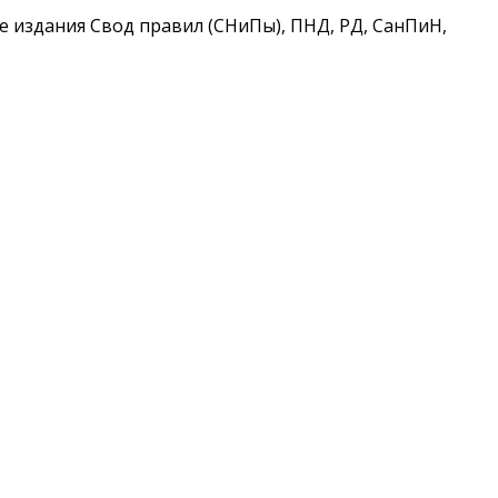
 издания Свод правил (СНиПы), ПНД, РД, СанПиН,