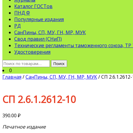
Каталог ГОСТов
ПНД Ф
Популярные издания
РД
СанПины, СП, МУ, ГН, МР, МУК
Свод правил (СНиП)
Технические регламенты таможенного союза, ТР
Удостоверения
Искать:
Поиск
0
Главная
/
СанПины, СП, МУ, ГН, МР, МУК
/ СП 2.6.1.2612-
СП 2.6.1.2612-10
390.00
₽
Печатное издание