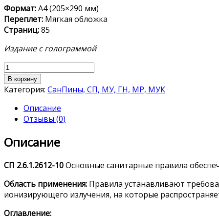
Формат:
А4 (205×290 мм)
Переплет:
Мягкая обложка
Страниц:
85
Издание с голограммой
Количество
товара
В корзину
СП 2.6.1.2612-
Категория:
СанПины, СП, МУ, ГН, МР, МУК
10
Описание
Отзывы (0)
Описание
СП
2.6.1.2612-10
Основные санитарные правила обе
сп
е
Область применения:
Правила устанавливают требован
ионизирующего излучения, на которые ра
сп
ространяе
Оглавление: