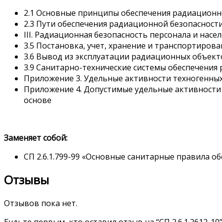
2.1 Основные принципы обе
сп
ечения радиационн
2.3 Пути обе
сп
ечения радиационной безопасност
III. Радиационная безопасность персонала и насел
3.5 Постановка, учет, хранение и тран
сп
ортирова
3.6 Вывод из эк
сп
луатации радиационных объекто
3.9 Санитарно-технические системы обе
сп
ечения 
Приложение 3. Удельные активности техногенных
Приложение 4. Допустимые удельные активности
основе
Заменяет собой:
СП 2.6.1.799-99 «Основные санитарные правила о
Отзывы
Отзывов пока нет.