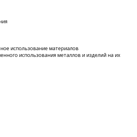
ния
ное и
сп
ользование материалов
енного и
сп
ользования металлов и изделий на их