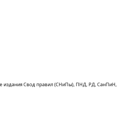
 издания Свод правил (СНиПы), ПНД, РД, СанПиН,