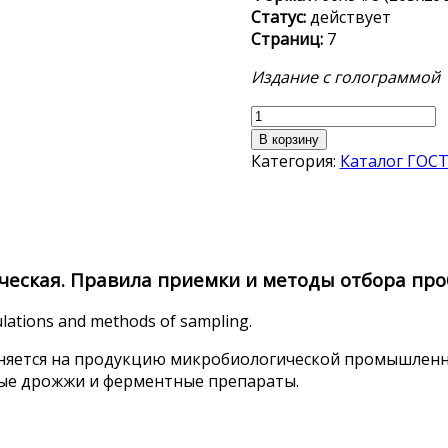
Статус:
действует
Страниц:
7
Издание с голограммой
Количество
товара
В корзину
ГОСТ Р
Категория:
Каталог ГОС
57233-
2016
еская. Правила приемки и методы отбора про
ulations and methods of sampling.
няется на продукцию микробиологической промышленно
вые дрожжи и ферментные препараты.