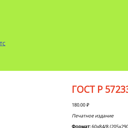
 ТС
ГОСТ Р 5723
180.00
₽
Печатное издание
Формат:
60х84/8 (205х290