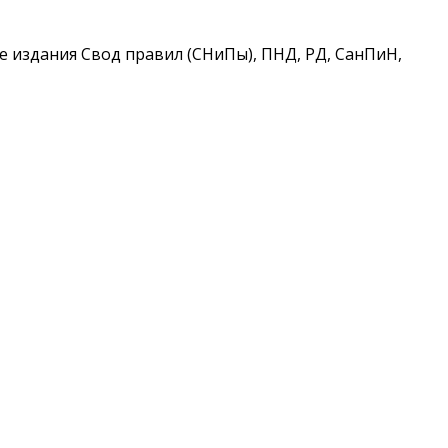
 издания Свод правил (СНиПы), ПНД, РД, СанПиН,