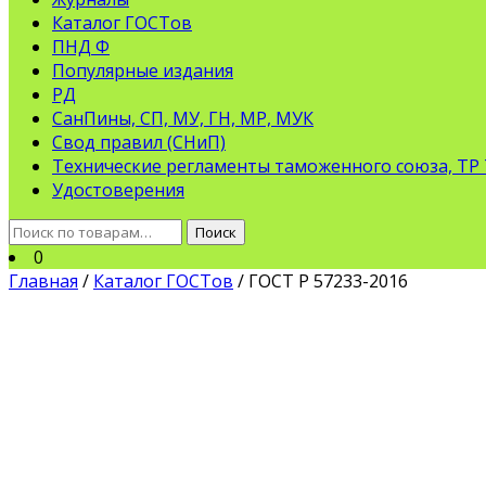
Каталог ГОСТов
ПНД Ф
Популярные издания
РД
СанПины, СП, МУ, ГН, МР, МУК
Свод правил (СНиП)
Технические регламенты таможенного союза, ТР
Удостоверения
Искать:
Поиск
0
Главная
/
Каталог ГОСТов
/ ГОСТ Р 57233-2016