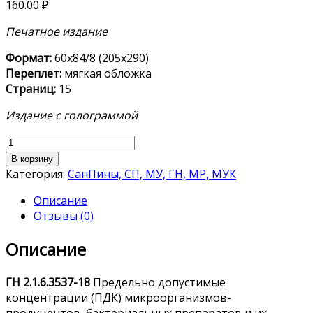
160.00
₽
Печатное издание
Формат:
60х84/8 (205х290)
Переплет:
мягкая обложка
Страниц:
15
Издание с голограммой
Количество
товара
В корзину
ГН 2.1.6.3537-
Категория:
СанПины, СП, МУ, ГН, МР, МУК
18
Описание
Отзывы (0)
Описание
ГН
2.1.6.3537-18
Предельно допустимые
концентрации (ПДК) микроорганизмов-
продуцентов‚ бактериальных препаратов и их