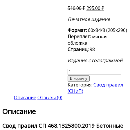
510.00
₽
295.00
₽
Печатное издание
Формат:
60х84/8 (205х290)
Переплет:
мягкая
обложка
Страниц:
98
Издание с голограммой
Количество
товара
В корзину
СП
Категория:
Свод правил
468.1325800.2019
(СНиП)
Описание
Отзывы (0)
Описание
Свод правил
СП 468.1325800.2019
Бетонные