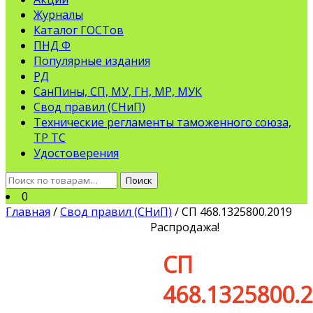
Журналы
Каталог ГОСТов
ПНД Ф
Популярные издания
РД
СанПины, СП, МУ, ГН, МР, МУК
Свод правил (СНиП)
Технические регламенты таможенного союза,
ТР ТС
Удостоверения
Искать:
Поиск
0
Главная
/
Свод правил (СНиП)
/ СП 468.1325800.2019
Распродажа!
СП
468.1325800.