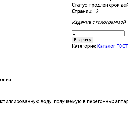
Статус:
продлен срок де
Страниц:
12
Издание с голограммой
Количество
товара
В корзину
ГОСТ 6709-
Категория:
Каталог ГОС
72
ловия
истиллированную воду, получаемую в перегонных аппар