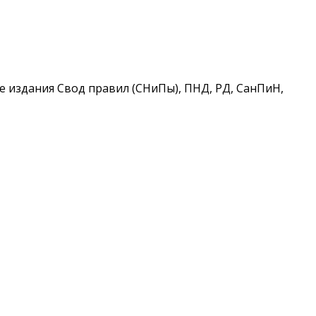
 издания Свод правил (СНиПы), ПНД, РД, СанПиН,