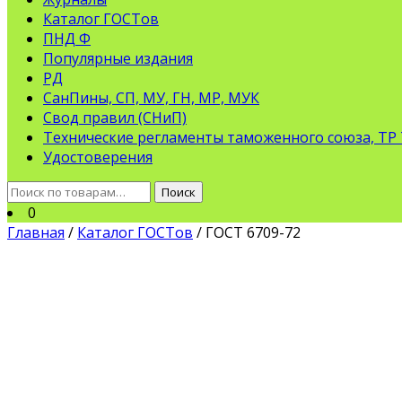
Каталог ГОСТов
ПНД Ф
Популярные издания
РД
СанПины, СП, МУ, ГН, МР, МУК
Свод правил (СНиП)
Технические регламенты таможенного союза, ТР
Удостоверения
Искать:
Поиск
0
Главная
/
Каталог ГОСТов
/ ГОСТ 6709-72